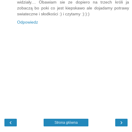
widziały.... Obawiam sie ze dopiero na trzech króli ja
zobaczą bo poki co jest kiepskawo ale dojadamy potrawy
swiateczne i słodkości :) i czytamy :):):)
Odpowiedz
‹
›
Strona główna